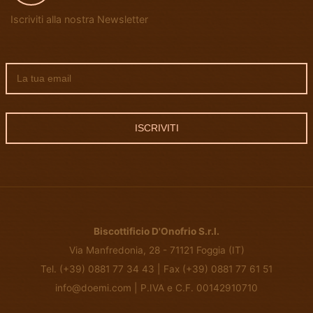
Iscriviti alla nostra Newsletter
ISCRIVITI
Biscottificio D'Onofrio S.r.l.
Via Manfredonia, 28 - 71121 Foggia (IT)
Tel. (+39) 0881 77 34 43 | Fax (+39) 0881 77 61 51
info@doemi.com | P.IVA e C.F. 00142910710