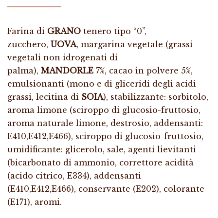
Farina di
GRANO
tenero tipo “0”,
zucchero,
UOVA
, margarina vegetale (grassi
vegetali non idrogenati di
palma),
MANDORLE
7%, cacao in polvere 5%,
emulsionanti (mono e di gliceridi degli acidi
grassi, lecitina di
SOIA
), stabilizzante: sorbitolo,
aroma limone (sciroppo di glucosio-fruttosio,
aroma naturale limone, destrosio, addensanti:
E410,E412,E466), sciroppo di glucosio-fruttosio,
umidificante: glicerolo, sale, agenti lievitanti
(bicarbonato di ammonio, correttore acidità
(acido citrico, E334), addensanti
(E410,E412,E466), conservante (E202), colorante
(E171), aromi.