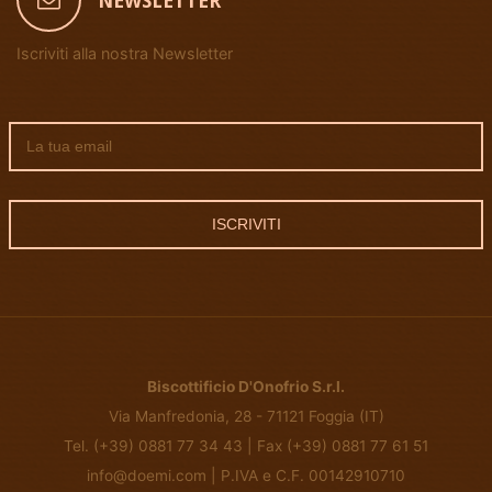
NEWSLETTER
Iscriviti alla nostra Newsletter
ISCRIVITI
Biscottificio D'Onofrio S.r.l.
Via Manfredonia, 28 - 71121 Foggia (IT)
Tel. (+39) 0881 77 34 43 | Fax (+39) 0881 77 61 51
info@doemi.com | P.IVA e C.F. 00142910710