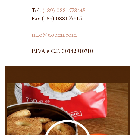
Tel.
(+39) 0881.773443
Fax (+39) 0881.776151
info@doemi.com
P.IVA e C.F. 00142910710