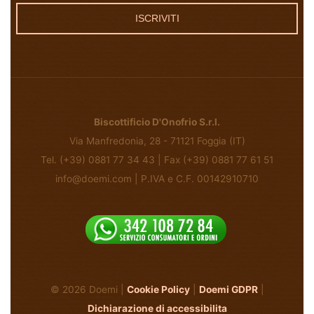
ISCRIVITI
Biscottificio D'Onofrio S.r.l.
Via Manfredonia, 28 - 71121 Foggia (IT)
Tel. (+39) 0881 77 34 43 | Fax (+39) 0881 77 61 51
info@doemi.com | P.IVA e C.F. 00142910710
© 2026 Doemi |
Cookie Policy
|
Doemi GDPR
|
Dichiarazione di accessibilita