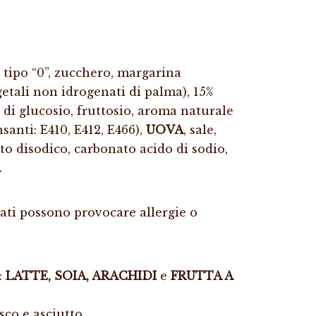
 tipo “0”, zucchero, margarina
egetali non idrogenati di palma), 15%
di glucosio, fruttosio, aroma naturale
santi: E410, E412, E466),
UOVA
, sale,
ato disodico, carbonato acido di sodio,
.
iati possono provocare allergie o
:
LATTE, SOIA, ARACHIDI
e
FRUTTA A
co e asciutto.