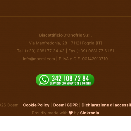
Biscottificio D'Onofrio S.r.l.
Via Manfredonia, 28 - 71121 Foggia (IT)
Tel. (+39) 0881 77 34 43 | Fax (+39) 0881 77 61 51
info@doemi.com | P.IVA e C.F. 00142910710
026 Doemi |
Cookie Policy
|
Doemi GDPR
|
Dichiarazione di accessib
Proudly made with
by
Sinkronia